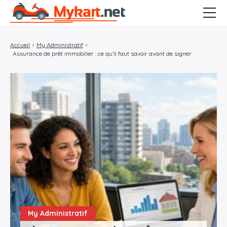
Administratif
Accueil
›
My Administratif
›
Assurance de prêt immobilier : ce qu’il faut savoir avant de signer
Décoration
Lifestyle
My Maison
My Mode
My Santé
Technologie
Voyage
My Vap
My Administratif