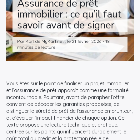
Assurance de prêt
My Casino
immobilier : ce qu’il faut
savoir avant de signer
Compte
Chaîne
Twitter
YouTube
Par Karl de MyKart.net , le 21 février 2026 - 18
de
minutes de lecture
Karl
Vous êtes sur le point de finaliser un projet immobilier
et l’assurance de prêt apparaît comme une formalité
incontournable. Pourtant, avant de parapher l’offre, il
convient de décoder les garanties proposées, de
distinguer la sûreté de prêt de l’assurance emprunteur,
et d’évaluer l’impact financier de chaque option. Ce
texte propose une lecture technique et pratique,
centrée sur les points qui influencent durablement le
coût total du crédit et la protection réelle de