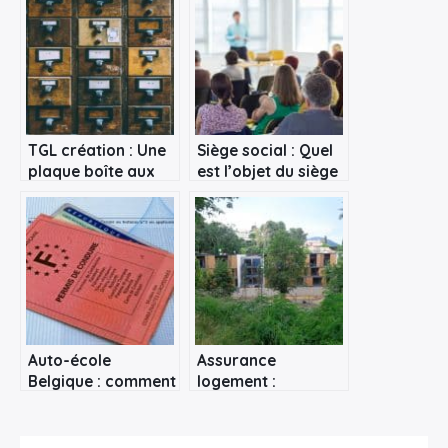
TGL création : Une
Siège social : Quel
plaque boîte aux
est l’objet du siège
lettres intéressante
social ?
?
Auto-école
Assurance
Belgique : comment
logement :
être à la hauteur du
pourquoi assurer
permis de conduire
son crédit ?
?