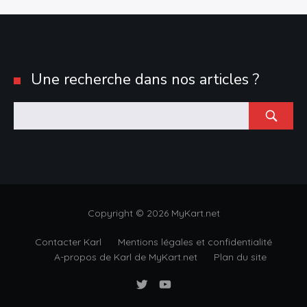
Une recherche dans nos articles ?
Rechercher
:
Copyright © 2026 MyKart.net
Contacter Karl
Mentions légales et confidentialité
A-propos de Karl de MyKart.net
Plan du site
Compte
Chaîne
Twitter
YouTube